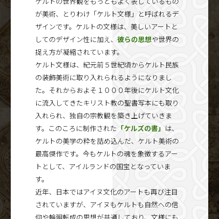
ケルトの世界観をもっともよく表しているもの
が美術、とりわけ「ケルト文様」と呼ばれるデ
ザインです。ケルトの文様は、美しいアートと
してのデザイン性に加え、
彼らの思想
や世界の
捉え方が凝縮されています。
ケルト文様は、紀元前５世紀頃からケルト民族
の装飾美術に取り入れられるようになりまし
た。それからおよそ１０００年後にケルト文化
に流入してきたキリスト教の聖書写本にも取り
入れられ、独自の宗教観を築き上げていきま
す。このころに制作された
「ケルズの書」
は、
ケルトの美学の粋を詰め込んだ、ケルト美術の
最高傑作です。今もケルトの魂を象徴するアー
トとして、アイルランドの国宝となっていま
す。
近年、日本ではアイヌ文化のアートも再び注目
されていますが、アイヌもケルトも自然への信
仰や輪廻転成の思想が共通しており、文様にも