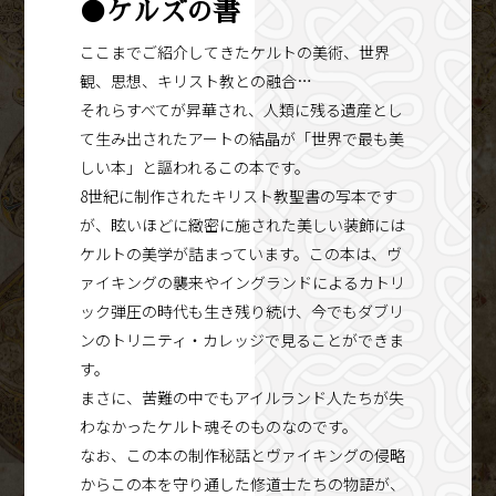
●ケルズの書
ここまでご紹介してきたケルトの美術、世界
観、思想、キリスト教との融合…
それらすべてが昇華され、人類に残る遺産とし
て生み出されたアートの結晶が「世界で最も美
しい本」と謳われるこの本です。
8世紀に制作されたキリスト教聖書の写本です
が、眩いほどに緻密に施された美しい装飾には
ケルトの美学が詰まっています。この本は、ヴ
ァイキングの襲来やイングランドによるカトリ
ック弾圧の時代も生き残り続け、今でもダブリ
ンのトリニティ・カレッジで見ることができま
す。
まさに、苦難の中でもアイルランド人たちが失
わなかったケルト魂そのものなのです。
なお、この本の制作秘話とヴァイキングの侵略
からこの本を守り通した修道士たちの物語が、