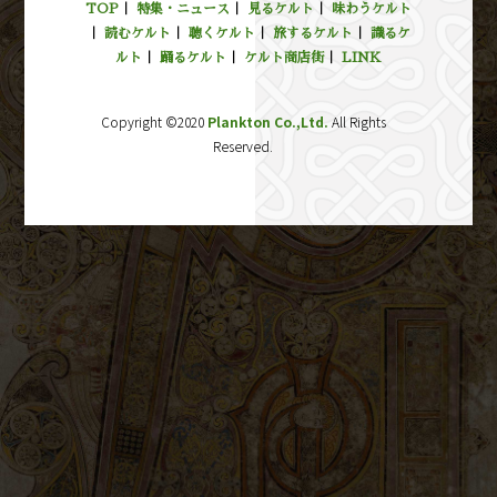
TOP
｜
特集・ニュース
｜
見るケルト
｜
味わうケルト
｜
読むケルト
｜
聴くケルト
｜
旅するケルト
｜
識るケ
ルト
｜
踊るケルト
｜
ケルト商店街
｜
LINK
Copyright ©2020
Plankton Co.,Ltd.
All Rights
Reserved.