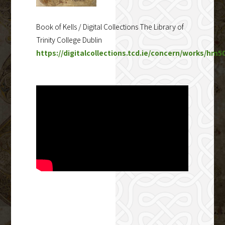
Book of Kells / Digital Collections The Library of
Trinity College Dublin
https://digitalcollections.tcd.ie/concern/works/hm5