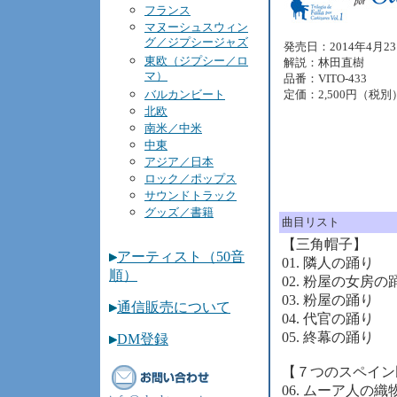
フランス
マヌーシュスウィン
グ／ジプシージャズ
発売日：2014年4月2
東欧（ジプシー／ロ
解説：林田直樹
マ）
品番：VITO-433
バルカンビート
定価：2,500円（税別
北欧
南米／中米
中東
アジア／日本
ロック／ポップス
サウンドトラック
グッズ／書籍
曲目リスト
【三角帽子】
アーティスト（50音
01. 隣人の踊り
順）
02. 粉屋の女房の
03. 粉屋の踊り
通信販売について
04. 代官の踊り
05. 終幕の踊り
DM登録
【７つのスペイン
06. ムーア人の織