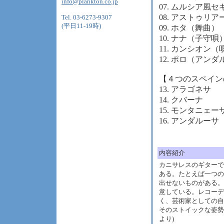
info@plankton.co.jp
07. ムルシア風
08. アストゥリ
Tel. 03-6273-9307
(平日11-19時)
09. ホタ（舞曲）
10. ナナ（子守唄
11. カンシオン（
12. ポロ（アン
【４つのスペイン
13. アラゴネサ
14. クバーナ
15. モンタニェー
16. アンダルーサ
内容紹介
カニサレスのギターで
ある。たとえば一つの
出せないものがある。
意している。レコーデ
く、芸術家としての自
そのストイックな姿勢
より)