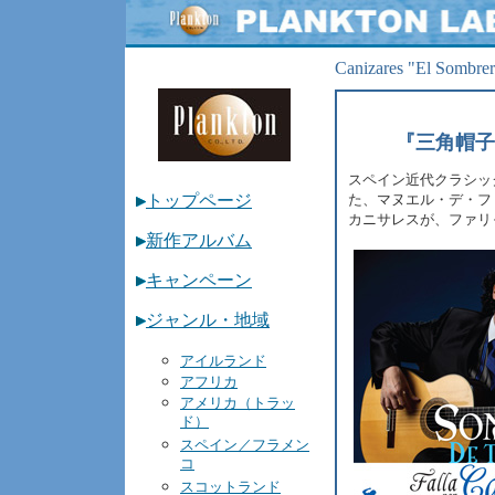
プランクトン
Canizares "El Sombrero
『三角帽子
スペイン近代クラシッ
トップページ
た、マヌエル・デ・ファリ
カニサレスが、ファリ
新作アルバム
キャンペーン
ジャンル・地域
アイルランド
アフリカ
アメリカ（トラッ
ド）
スペイン／フラメン
コ
スコットランド