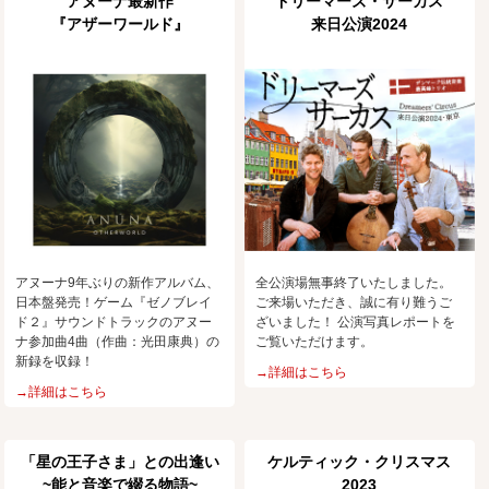
アヌーナ最新作
ドリーマーズ・サーカス
『アザーワールド』
来日公演2024
アヌーナ9年ぶりの新作アルバム、
全公演場無事終了いたしました。
日本盤発売！ゲーム『ゼノブレイ
ご来場いただき、誠に有り難うご
ド２』サウンドトラックのアヌー
ざいました！ 公演写真レポートを
ナ参加曲4曲（作曲：光田康典）の
ご覧いただけます。
新録を収録！
→詳細はこちら
→詳細はこちら
「星の王子さま」との出逢い
ケルティック・クリスマス
~能と音楽で綴る物語~
2023