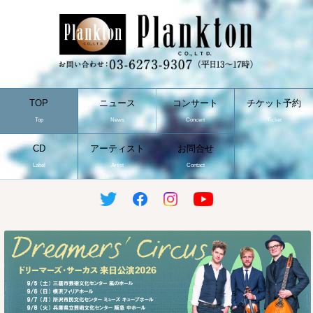
TOP
ニュース
コンサート
チケット予約
Top
News
Concert
Ticket
CD
アーティスト
お問合せ
Label
Artist
Contact