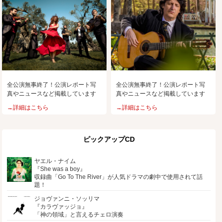
全公演無事終了！公演レポート写
全公演無事終了！公演レポート写
真やニュースなど掲載しています
真やニュースなど掲載しています
→詳細はこちら
→詳細はこちら
ピックアップCD
ヤエル・ナイム
『She was a boy』
収録曲「Go To The River」が人気ドラマの劇中で使用されて話
題！
ジョヴァンニ・ソッリマ
『カラヴァッジョ』
「神の領域」と言えるチェロ演奏