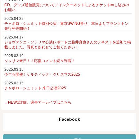
2025.05.01
CD、グッズ通信販売について／インターネットによるチケット申し込みの
お願い
2025.04.22
チャボロ・シュミット特別公演「東京SWING祭り」本日よりプランクトン
先行発売開始！
2025.04.17
ジョヴァンニ・ソッリマ公演レポートに藤井真也さんのテキストを追加で掲
載しました。写真とあわせてご覧ください！
2025.03.19
ソッリマ来日！！応援コメント続々到着！
2025.03.15
今年も開催！ケルティック・クリスマス2025
2025.03.15
チャボロ・シュミット 来日公演2025
→NEWS詳細、過去アーカイブはこちら
Facebook