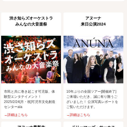
渋さ知らズオーケストラ
アヌーナ
みんなの大音楽祭
来日公演2024
市民と共に巻き起こす可児版、体
10年ぶりの全国ツアー[開催終了]
験型エンタテイメント！
ご来場いただき、誠に有り難うご
2025/2/24[月・祝]可児市文化創造
ざいました！ 公演写真レポートを
センターala
ご覧いただけます。
→詳細はこちら
→詳細はこちら