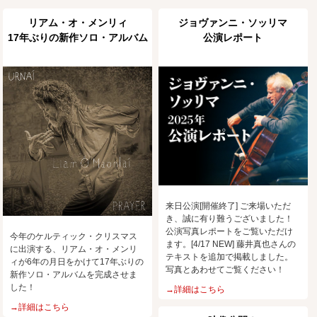
リアム・オ・メンリィ
ジョヴァンニ・ソッリマ
17年ぶりの新作ソロ・アルバム
公演レポート
来日公演[開催終了] ご来場いただ
き、誠に有り難うございました！
公演写真レポートをご覧いただけ
今年のケルティック・クリスマス
ます。[4/17 NEW] 藤井真也さんの
に出演する、リアム・オ・メンリ
テキストを追加で掲載しました。
ィが6年の月日をかけて17年ぶりの
写真とあわせてご覧ください！
新作ソロ・アルバムを完成させま
した！
→詳細はこちら
→詳細はこちら