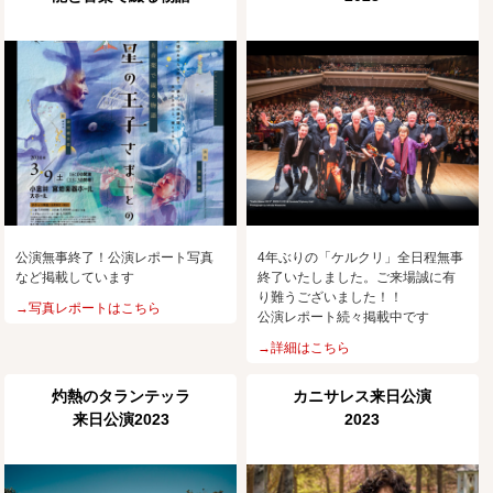
公演無事終了！公演レポート写真
4年ぶりの「ケルクリ」全日程無事
など掲載しています
終了いたしました。ご来場誠に有
り難うございました！！
→写真レポートはこちら
公演レポート続々掲載中です
→詳細はこちら
灼熱のタランテッラ
カニサレス来日公演
来日公演2023
2023