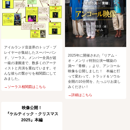
アイルランド音楽界のトップ・プ
レイヤーが集結したスーパーバン
2025年に開催された『リアム・
ド、ソーラス。メンバー全員が超
オ・メンリィ特別公演〜螺旋の
一級の凄腕達で、数多くのアーテ
渦〜「青柳」』より、アンコール
ィストと共演を重ねています。そ
映像を公開しました！ 本編と打
んな彼らの繋がりを相関図にして
って変わって、トラッド＆ソウル
みました。
全開の10分間を、たっぷりお楽し
→ソーラス相関図はこちら
みください！
→詳細はこちら
映像公開！
『ケルティック・クリスマス
2025』本編