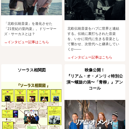
「北欧伝統音楽」を進化させた
北欧伝統音楽をハブに世界と連結
「21世紀の室内楽」。ドリーマー
する。伝統に裏打ちされた音楽
ズ・サーカスとは？
を、いかに現代に生きる音楽とし
→インタビュー記事はこちら
て響かせ、次世代へと継承してい
くか――
→インタビュー記事はこちら
ソーラス相関図
映像公開！
『リアム・オ・メンリィ特別公
演〜螺旋の渦〜「青柳」』アン
コール