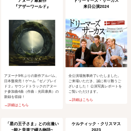
アヌーナ最新作
ドリーマーズ・サーカス
『アザーワールド』
来日公演2024
アヌーナ9年ぶりの新作アルバム、
全公演場無事終了いたしました。
日本盤発売！ゲーム『ゼノブレイ
ご来場いただき、誠に有り難うご
ド２』サウンドトラックのアヌー
ざいました！ 公演写真レポートを
ナ参加曲4曲（作曲：光田康典）の
ご覧いただけます。
新録を収録！
→詳細はこちら
→詳細はこちら
「星の王子さま」との出逢い
ケルティック・クリスマス
~能と音楽で綴る物語~
2023