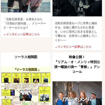
「北欧伝統音楽」を進化させた
北欧伝統音楽をハブに世界と連結
「21世紀の室内楽」。ドリーマー
する。伝統に裏打ちされた音楽
ズ・サーカスとは？
を、いかに現代に生きる音楽とし
→インタビュー記事はこちら
て響かせ、次世代へと継承してい
くか――
→インタビュー記事はこちら
ソーラス相関図
映像公開！
『リアム・オ・メンリィ特別公
演〜螺旋の渦〜「青柳」』アン
コール