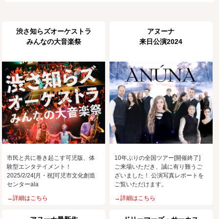
渋さ知らズオーケストラ
アヌーナ
みんなの大音楽祭
来日公演2024
市民と共に巻き起こす可児版、体
10年ぶりの全国ツアー[開催終了]
験型エンタテイメント！
ご来場いただき、誠に有り難うご
2025/2/24[月・祝]可児市文化創造
ざいました！ 公演写真レポートを
センターala
ご覧いただけます。
→詳細はこちら
→詳細はこちら