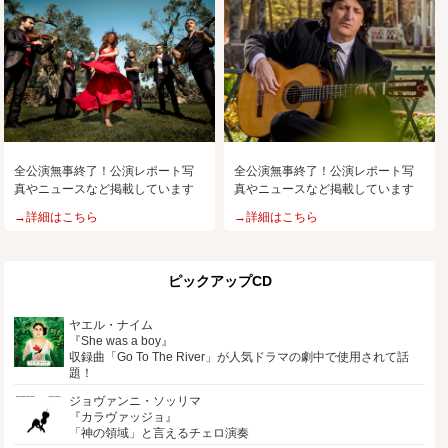
全公演無事終了！公演レポート写
全公演無事終了！公演レポート写
真やニュースなど掲載しています
真やニュースなど掲載しています
→詳細はこちら
→詳細はこちら
ピックアップCD
ヤエル・ナイム
『She was a boy』
収録曲「Go To The River」が人気ドラマの劇中で使用されて話
題！
ジョヴァンニ・ソッリマ
『カラヴァッジョ』
「神の領域」と言えるチェロ演奏