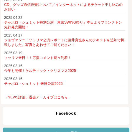
2025.05.01
CD、グッズ通信販売について／インターネットによるチケット申し込みの
お願い
2025.04.22
チャボロ・シュミット特別公演「東京SWING祭り」本日よりプランクトン
先行発売開始！
2025.04.17
ジョヴァンニ・ソッリマ公演レポートに藤井真也さんのテキストを追加で掲
載しました。写真とあわせてご覧ください！
2025.03.19
ソッリマ来日！！応援コメント続々到着！
2025.03.15
今年も開催！ケルティック・クリスマス2025
2025.03.15
チャボロ・シュミット 来日公演2025
→NEWS詳細、過去アーカイブはこちら
Facebook