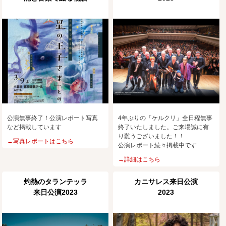
公演無事終了！公演レポート写真
4年ぶりの「ケルクリ」全日程無事
など掲載しています
終了いたしました。ご来場誠に有
り難うございました！！
→写真レポートはこちら
公演レポート続々掲載中です
→詳細はこちら
灼熱のタランテッラ
カニサレス来日公演
来日公演2023
2023