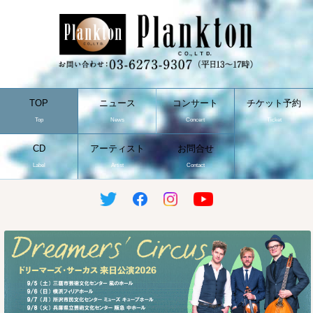
TOP
ニュース
コンサート
チケット予約
Top
News
Concert
Ticket
CD
アーティスト
お問合せ
Label
Artist
Contact