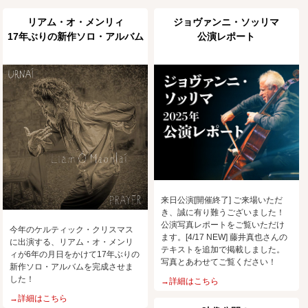
リアム・オ・メンリィ
ジョヴァンニ・ソッリマ
17年ぶりの新作ソロ・アルバム
公演レポート
来日公演[開催終了] ご来場いただ
き、誠に有り難うございました！
公演写真レポートをご覧いただけ
今年のケルティック・クリスマス
ます。[4/17 NEW] 藤井真也さんの
に出演する、リアム・オ・メンリ
テキストを追加で掲載しました。
ィが6年の月日をかけて17年ぶりの
写真とあわせてご覧ください！
新作ソロ・アルバムを完成させま
した！
→詳細はこちら
→詳細はこちら