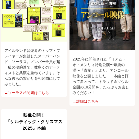
アイルランド音楽界のトップ・プ
レイヤーが集結したスーパーバン
2025年に開催された『リアム・
ド、ソーラス。メンバー全員が超
オ・メンリィ特別公演〜螺旋の
一級の凄腕達で、数多くのアーテ
渦〜「青柳」』より、アンコール
ィストと共演を重ねています。そ
映像を公開しました！ 本編と打
んな彼らの繋がりを相関図にして
って変わって、トラッド＆ソウル
みました。
全開の10分間を、たっぷりお楽し
→ソーラス相関図はこちら
みください！
→詳細はこちら
映像公開！
『ケルティック・クリスマス
2025』本編