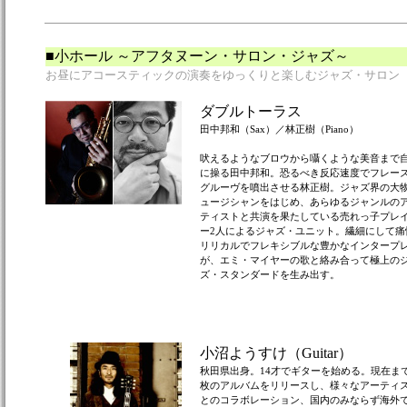
■小ホール ～アフタヌーン・サロン・ジャズ～
お昼にアコースティックの演奏をゆっくりと楽しむジャズ・サロン
ダブルトーラス
田中邦和（Sax）／林正樹（Piano）
吠えるようなブロウから囁くような美音まで
に操る田中邦和。恐るべき反応速度でフレー
グルーヴを噴出させる林正樹。ジャズ界の大
ュージシャンをはじめ、あらゆるジャンルの
ティストと共演を果たしている売れっ子プレ
ー2人によるジャズ・ユニット。繊細にして痛
リリカルでフレキシブルな豊かなインタープ
が、エミ・マイヤーの歌と絡み合って極上の
ズ・スタンダードを生み出す。
小沼ようすけ（Guitar）
秋田県出身。14才でギターを始める。現在ま
枚のアルバムをリリースし、様々なアーティ
とのコラボレーション、国内のみならず海外