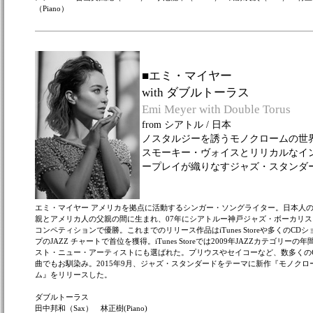
（Piano）
■エミ・マイヤー
with ダブルトーラス
Emi Meyer with Double Torus
from シアトル / 日本
ノスタルジーを誘うモノクロームの世
スモーキー・ヴォイスとリリカルなイ
ープレイが織りなすジャズ・スタンダ
エミ・マイヤー アメリカを拠点に活動するシンガー・ソングライター。日本人
親とアメリカ人の父親の間に生まれ、07年にシアトルー神戸ジャズ・ボーカリス
コンペティションで優勝。これまでのリリース作品はiTunes Storeや多くのCDシ
プのJAZZ チャートで首位を獲得。iTunes Storeでは2009年JAZZカテゴリーの年
スト・ニュー・アーティストにも選ばれた。プリウスやセイコーなど、数多くの
曲でもお馴染み。2015年9月、ジャズ・スタンダードをテーマに新作『モノクロ
ム』をリリースした。
ダブルトーラス
田中邦和（Sax） 林正樹(Piano)