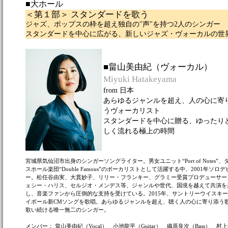
■大ホール
＜第１部＞ スタンダードを歌う
ジャズ、ポップスの枠を超え独自の"声"を持つ2人のシンガー
スタンダードを中心に広がる、新しいジャズ・ヴォーカルの世
■畠山美由紀（ヴォーカル）
Miyuki Hatakeyama
from 日本
あらゆるジャンルを超え、人の心に寄
うヴォーカリスト
スタンダードを中心に贈る、ゆったり
しく流れる極上の時間
宮城県気仙沼市出身のシンガーソングライター。男女ユニット“Port of Notes”、
スホール楽団“Double Famous”のボーカリストとして活躍する中、2001年ソロデ
ー。松任谷由実、大貫妙子、リリー・フランキー、グラミー受賞プロデューサー
ェシー・ハリス、セルジオ・メンデス等、ジャンルや世代、国境を越えて共演を
し、音楽ファンから圧倒的な支持を受けている。2015年、サントリーウイスキ
イボール新CMソングを歌唱。あらゆるジャンルを超え、聴く人の心に寄り添う
歌い続ける唯一無二のシンガー。
メンバー： 畠山美由紀（Vocal） 小池龍平（Guitar） 織原良次（Bass） 村