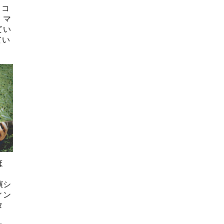
・コ
、マ
てい
てい
ほ
。
演シ
ィン
タ