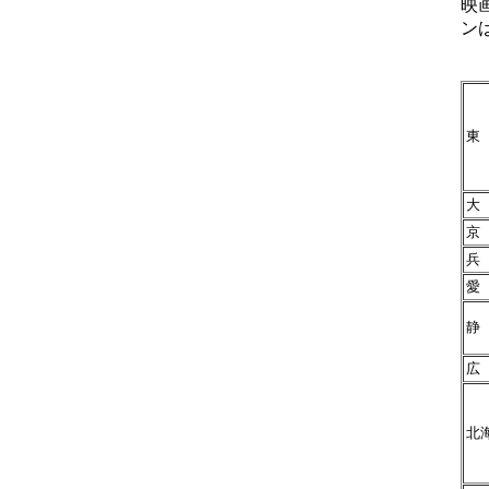
映
ン
東
大
京
兵
愛
静
広
北