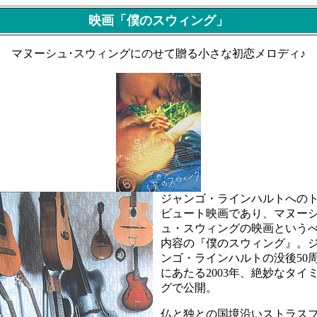
映画「僕のスウィング」
マヌーシュ･スウィングにのせて贈る小さな初恋メロディ♪
ジャンゴ・ラインハルトへの
ビュート映画であり、マヌー
ュ・スウィングの映画という
内容の『僕のスウィング』。
ンゴ・ラインハルトの没後50
にあたる2003年、絶妙なタイ
グで公開。
仏と独との国境沿いストラス