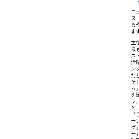
ニ
ヌ
る
ま
主
最
ス
活
ン
た
そ
ム
を
フ
ど
『
ー
グ
ー