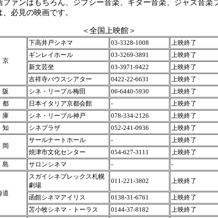
画ファンはもちろん、ジプシー音楽、ギター音楽、ジャズ音楽
は、必見の映画です。
＜全国上映館＞
下高井戸シネマ
03-3328-1008
上映終了
ギンレイホール
03-3269-3891
上映終了
 京
新文芸坐
03-3971-9422
上映終了
吉祥寺バウスシアター
0422-22-6631
上映終了
 阪
シネ・リーブル梅田
06-6440-5930
上映終了
 都
日本イタリア京都会館
-
上映終了
 庫
シネ・リーブル神戸
078-334-2126
上映終了
 知
シネプラザ
052-241-0936
上映終了
サールナートホール
-
上映終了
 岡
焼津市文化センター
054-627-3111
上映終了
 島
サロンシネマ
-
-
スガイシネプレックス札幌
011-221-3802
上映終了
劇場
海道
函館シネマアイリス
0138-31-6761
上映終了
苫小牧シネマ・トーラス
0144-37-8182
上映終了