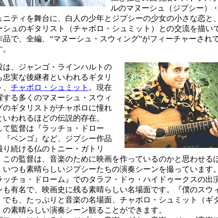
ルのマヌーシュ（ジプシー）
ュニティを舞台に、白人の少年とジプシーの少女の小さな恋と
ーシュのギタリスト（チャボロ・シュミット）との交流を描い
作品で、全編、“マヌーシュ・スウィング”がフィーチャーされ
す。
役は、ジャンゴ・ラインハルトの
も忠実な後継者といわれるギタリ
ト、
チャボロ・シュミット
。現在
躍する多くのマヌーシュ・スウィ
グのギタリストがチャボロに憧れ
といわれるほどの伝説的存在。
して監督は『ラッチョ・ドロー
』『ベンゴ』など、ジプシー作品
撮り続ける仏のトニー・ガトリ
。この監督は、音楽のために映画を作っているのかと思わせる
、いつも素晴らしいジプシーたちの演奏シーンを撮っています
ラッチョ・ドローム』でのタラフ・ドゥ・ハイドゥークスの出
ンも有名で、映画史に残る素晴らしい名場面です。『僕のスウ
』でも、たっぷりと音楽の名場面、チャボロ・シュミット（ギ
）の素晴らしい演奏シーン観ることができます。